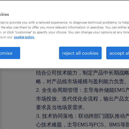
okies
es to provide you with a tailored experience, to diagnose technical problems, to hel
 We also use them to offer you more relevant information in searches. You can either 
, or click "customise" to specify your choice. You can change your options at any tim
公司介绍：全球知名工商储企业。
is in our
cookie policy.
omise
reject all cookies
accept al
岗位职责：
1. 产品战略规划：调研海外储能市场（
结合公司技术能力，制定产品中长期战
略，对产品线市场规模与盈利能力负责
2. 全生命周期管理：主导海外储能EM
市场投放、迭代优化全流程，输出产品
要求及当地场景需求。
3. 技术协同落地：联动跨部门团队推动
心技术难题，主导EMS与PCS、BMS