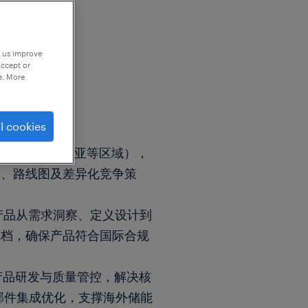
p us improve
accept or
e. More
l cookies
重点欧美、东南亚等区域），
略、路线图及差异化竞争策
。
S产品从需求洞察、定义设计到
文档，确保产品符合国际合规
产品研发与质量管控，解决核
等部件集成优化，支撑海外储能