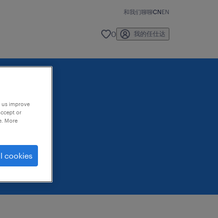
和我们聊聊
CN
EN
0
我的任仕达
p us improve
accept or
e. More
l cookies