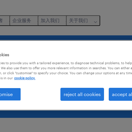
者
企业服务
加入我们
关于我们
okies
es to provide you with a tailored experience, to diagnose technical problems, to hel
 We also use them to offer you more relevant information in searches. You can either 
, or click "customise" to specify your choice. You can change your options at any tim
is in our
cookie policy.
omise
reject all cookies
accept al