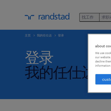
找工作
求职
登录
注册
忘记密码
主页
我的任仕达
登录
about co
登录
We use cooki
our website.
decline them
我的任仕达.
information 
cust