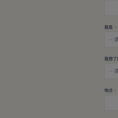
我是
*
我想了
地点
*