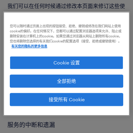
我们可以在任何时候通过修改本页面来修订这些使
用条款。请不时查看本页面，关注我们所进行的任
何修改，这些修改对您具有约束力。
您可以随时通过页面上出现的按钮接受、拒绝、撤销或修改在我们网站上使用
cookie的偏好。在任何情况下，您都可以通过配置浏览器选项来允许、阻止或
删除安装在计算机上的cookie。如果您通过浏览器从网站上删除所有cookie，
网站的修改
您也将删除您选择的有关我们cookie的配置选项（接受、拒绝或撤销使用）。
有关您的隐私的更多信息
我们可能不时更新本网站，并可能在任何时候修改
其内容。然而，请注意，本网站上的任何内容随时
Cookie 设置
可能成为过期信息，且我们没有义务对其进行更
新。
全部拒绝
我们不保证本网站或网站上的任何内容不存在错误
接受所有 Cookie
或遗漏。
服务的中断和遗漏