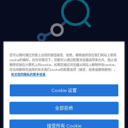
您可以随时通过页面上出现的按钮接受、拒绝、撤销或修改在我们网站上使用
cookie的偏好。在任何情况下，您都可以通过配置浏览器选项来允许、阻止或
删除安装在计算机上的cookie。如果您通过浏览器从网站上删除所有cookie，
您也将删除您选择的有关我们cookie的配置选项（接受、拒绝或撤销使用）。
任仕达工作趋势报告.
有关您的隐私的更多信息
任仕达工作趋势报告覆盖全球34个市场。每半年
Cookie 设置
调研全球及本地人才动向，把脉当地和全球的人才
流动、择业动机、工作满意度和员工激励等趋势。
全部拒绝
接受所有 Cookie