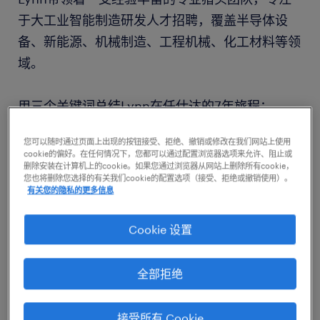
于大工业智能制造研发人才招聘，覆盖半导体设
备、新能源、机械制造、工程机械、化工材料等领
域。
用三个关键词总结Lynn在任仕达的7年旅程：
您可以随时通过页面上出现的按钮接受、拒绝、撤销或修改在我们网站上使用
不设限
cookie的偏好。在任何情况下，您都可以通过配置浏览器选项来允许、阻止或
删除安装在计算机上的cookie。如果您通过浏览器从网站上删除所有cookie，
Just do it
您也将删除您选择的有关我们cookie的配置选项（接受、拒绝或撤销使用）。
有关您的隐私的更多信息
拥抱变化
Cookie 设置
Lynn跟我们分享道：“不设限意味着不要局限于当
下和过往经验，保持开放的心态，探索更多可能
全部拒绝
性，不断追求卓越；Just do it强调果敢践行，遇
到问题积极解决，通过不断的尝试和复盘提升自
接受所有 Cookie