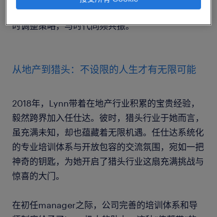
己；拥抱变化则要求我们洞察市场和行业趋势，及
时调整策略，与时代同频共振。”
从地产到猎头：不设限的人生才有无限可能
2018年，Lynn带着在地产行业积累的宝贵经验，
毅然跨界加入任仕达。彼时，猎头行业于她而言，
虽充满未知，却也蕴藏着无限机遇。任仕达系统化
的专业培训体系与开放包容的交流氛围，宛如一把
神奇的钥匙，为她开启了猎头行业这扇充满挑战与
惊喜的大门。
在初任manager之际，公司完善的培训体系和导