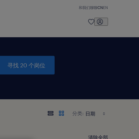
和我们聊聊
CN
EN
寻找 20 个岗位
分类:
清除全部