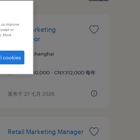
p us improve
Retail Marketing
accept or
e. More
Supervisor
上海, Shanghai
l cookies
正式工
CNY240,000 - CNY312,000 每年
发布于 27 七月 2026
Retail Marketing Manager