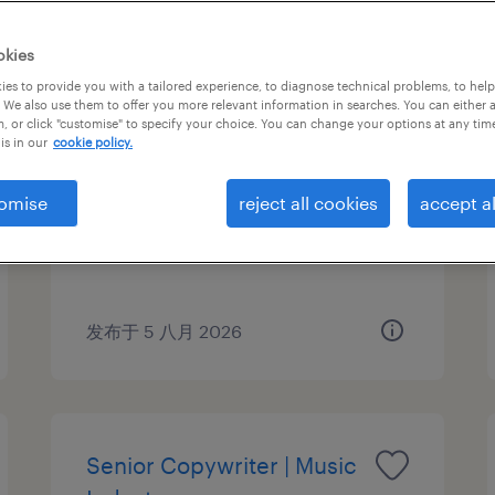
okies
es to provide you with a tailored experience, to diagnose technical problems, to hel
Senior Marketing Manager
 We also use them to offer you more relevant information in searches. You can either 
, or click "customise" to specify your choice. You can change your options at any tim
is in our
cookie policy.
上海, Shanghai
正式工
omise
reject all cookies
accept al
CNY720,000 - CNY1,020,000 每
年
发布于 5 八月 2026
Senior Copywriter | Music