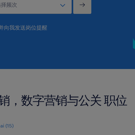
并向我发送岗位提醒
销，数字营销与公关 职位
ai
(
15
)