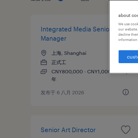
about co
We use cooki
Integrated Media Senior
our website.
decline them
Manager
information 
上海, Shanghai
cust
正式工
CNY800,000 - CNY1,000,000 每
年
发布于 6 八月 2026
Senior Art Director