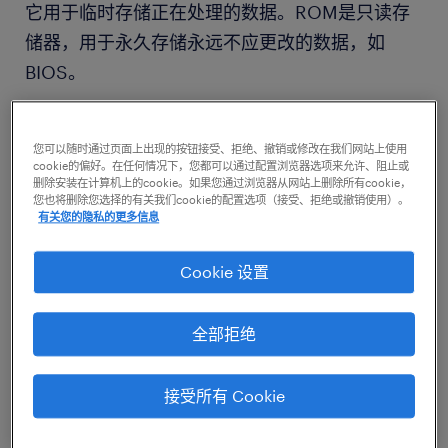
它用于临时存储正在处理的数据。ROM是只读存
储器，用于永久存储永远不应更改的数据，如
BIOS。
7.如果你的计算机无法播放音频，你需要检查什
您可以随时通过页面上出现的按钮接受、拒绝、撤销或修改在我们网站上使用
么？
cookie的偏好。在任何情况下，您都可以通过配置浏览器选项来允许、阻止或
删除安装在计算机上的cookie。如果您通过浏览器从网站上删除所有cookie，
您也将删除您选择的有关我们cookie的配置选项（接受、拒绝或撤销使用）。
有关您的隐私的更多信息
检查以下内容：
Cookie 设置
扬声器音量
电缆连接
全部拒绝
扬声器电源
接受所有 Cookie
设备驱动程序