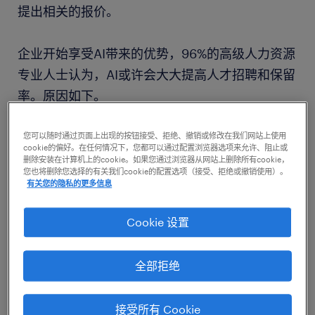
提出相关的报价。
企业开始享受AI带来的优势，96%的高级人力资源
专业人士认为，AI或许会大大提高人才招聘和保留
率。原因如下。
1.AI有助于预测员工的成功
您可以随时通过页面上出现的按钮接受、拒绝、撤销或修改在我们网站上使用
cookie的偏好。在任何情况下，您都可以通过配置浏览器选项来允许、阻止或
删除安装在计算机上的cookie。如果您通过浏览器从网站上删除所有cookie，
引进合适的人才是保持长期业务成功的主要因素之
您也将删除您选择的有关我们cookie的配置选项（接受、拒绝或撤销使用）。
有关您的隐私的更多信息
一。员工是企业最重要的资产，因此人才招聘战略
将为企业的持续成功奠定基础。
Cookie 设置
AI能够确定成功的员工会在特定岗位上采取哪些行
全部拒绝
动，然后寻找具备相匹配的背景和能力的候选人。
它可以识别候选人的特定资质、教育史、工作经验
接受所有 Cookie
和其他因素，推荐与组织中的绩优员工背景相似的