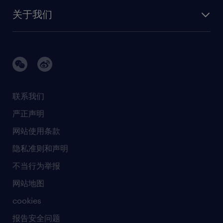
联系我们
我们的团队
制造业与研发
关于我们
需求服务
建筑 与地产
品牌故事
任仕达办公室
快速消费品与零售
璀璨荣耀
生命科学
任仕达调研报告
银行与金融服务
活动及合作伙伴
联系我们
销售、营销与沟通
社会责任
严正声明
新闻中心
网站使用条款
商业准则
隐私准则和声明
人工智能准则
不当行为举报
网站地图
cookies
报告安全问题