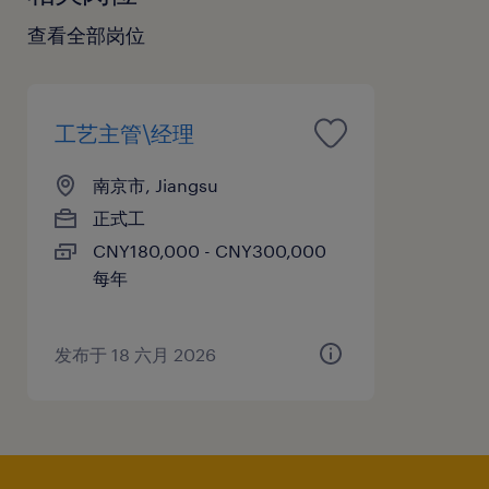
提升仓储作业效率与准确率
查看全部岗位
任职要求：
工艺主管\经理
男性，长三角籍贯最佳，定居南京，本
科及以上学历，物流、供应链、机电、
南京市, Jiangsu
生产管理相关专业优先；
正式工
3年以上装配型企业、定制化生产，有多
CNY180,000 - CNY300,000
品种小批量工厂仓库管理经验优先；
每年
熟悉BOM、工单、物料齐套、线边配
送、批次管理全流程；
发布于 18 六月 2026
熟练使用ERP/金蝶/用友/WMS/MES等系
统，熟悉办公软件。
工作严谨细致，责任心强，适应生产型