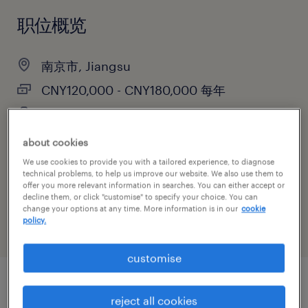
职位概览
南京市, Jiangsu
CNY120,000 - CNY180,000 每年
正式工
about cookies
We use cookies to provide you with a tailored experience, to diagnose
technical problems, to help us improve our website. We also use them to
主要职能
offer you more relevant information in searches. You can either accept or
制造业与研发
decline them, or click "customise" to specify your choice. You can
change your options at any time. More information is in our
cookie
policy.
customise
职位概述
reject all cookies