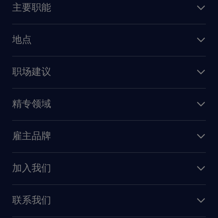
主要职能
找工作
人力资源
地点
保险
上海
信息技术
职场建议
北京
销售
建议与资源
广州
精专领域
职业发展
深圳
财务会计
职场指南
苏州
雇主品牌
业务支持
香港特别行政区
雇主品牌调研
人力资源
加入我们
供应链与采购
人才发展
保险
联系我们
我们的优势
信息与技术