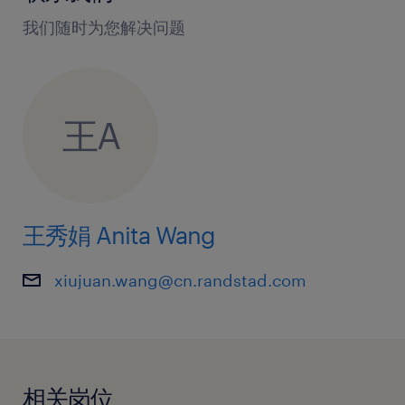
严格执行物料验收、入库、上架、发
我们随时为您解决问题
料、退料、返修料、不合格品隔离流
程；落实批次管理、先进先出，杜绝错
发、漏发、多发
王A
负责ERP系统操作与数据维护，确保账、
物、卡、系统四一致；组织循环盘点、
月度盘点、年度盘点，对差异及时分
析、整改、上报
王秀娟 Anita Wang
团队管理与跨部门协同，做好排班、培
训、考核与效率提升；对接采购、生
xiujuan.wang@cn.randstad.com
产、质量等团队，处理物料异常、订单
变更、急单插单等问题
结合定制化的按单装配特点，持续优化
收料、检验、入库、分拣、配送流程，
相关岗位