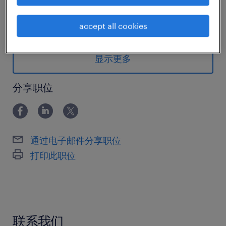
公司介绍：
...
accept all cookies
公司为一家外资公司，主要产品是呼吸阀、阻燃器
相关。
显示更多
岗位职责：
分享职位
合理规划库区、库位、物料标识与摆
放，建立分区管理体系，落实6S、安
通过电子邮件分享职位
全、防火、防盗管理要求
打印此职位
依据生产计划、装配BOM、工单进行齐
套性检查、缺料预警、跟催闭环；组织
按工单、按工位精准配料、及时配送，
保障装配线不停线、不待料
联系我们