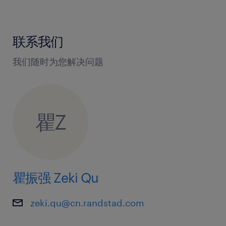
的测试。
5.具有高压电工证优先考虑。
联系我们
6.良好的沟通，协调和组织能力
7.良好的英语口语和写作表达能力
我们随时为您解决问题
8.能够做出清晰的报告和评估
你将获得：​
瞿Z
1.加入行业优秀团队，与高素质、经验丰富的研发
人员共事，在创新氛围中快速提升专业技能；​
2.深度参与新能源核心技术研发，接触前沿项目，
积累宝贵行业经验，为职业发展筑牢根基；​
瞿振强 Zeki Qu
3.享受具有竞争力的薪酬和完善福利，包括五险一
金、带薪年假、节日福利、定期体检等；​
zeki.qu@cn.randstad.com
4.公司提供丰富的培训与晋升机会，助力实现职业
目标，与企业共同成长；​