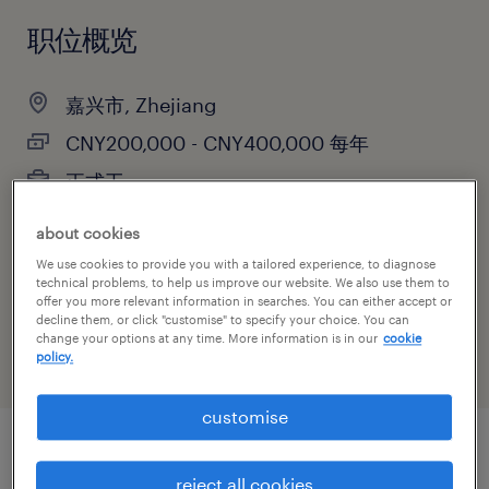
职位概览
嘉兴市, Zhejiang
CNY200,000 - CNY400,000 每年
正式工
about cookies
We use cookies to provide you with a tailored experience, to diagnose
主要职能
technical problems, to help us improve our website. We also use them to
offer you more relevant information in searches. You can either accept or
制造业与研发
decline them, or click "customise" to specify your choice. You can
change your options at any time. More information is in our
cookie
policy.
customise
职位概述
reject all cookies