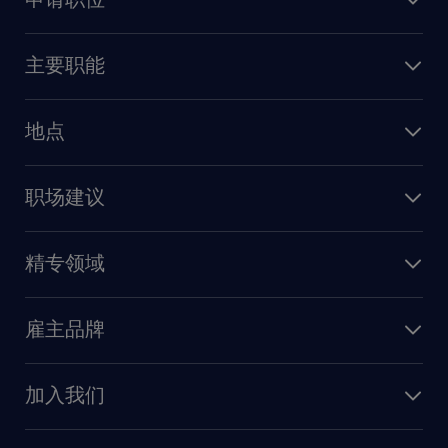
上传简历
主要职能
找工作
人力资源
地点
保险
上海
信息技术
职场建议
北京
销售
建议与资源
广州
精专领域
职业发展
深圳
财务会计
职场指南
苏州
雇主品牌
业务支持
香港特别行政区
雇主品牌调研
人力资源
加入我们
供应链与采购
人才发展