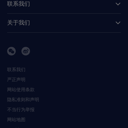
保险
联系我们
我们的优势
信息与技术
联系我们
我们的团队
制造业与研发
关于我们
需求服务
建筑 与地产
品牌故事
任仕达办公室
快速消费品与零售
璀璨荣耀
生命科学
任仕达调研报告
银行与金融服务
活动及合作伙伴
联系我们
销售、营销与沟通
社会责任
严正声明
新闻中心
网站使用条款
商业准则
隐私准则和声明
人工智能准则
不当行为举报
网站地图