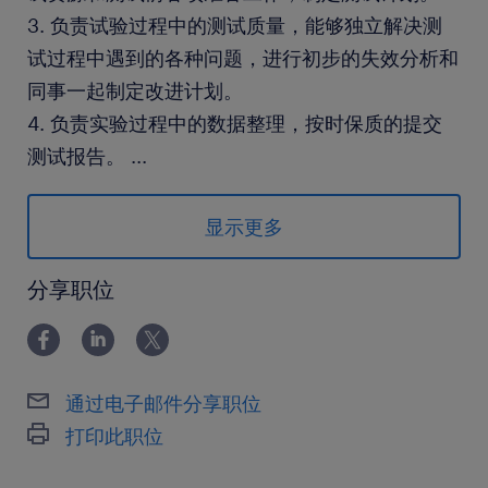
3. 负责试验过程中的测试质量，能够独立解决测
试过程中遇到的各种问题，进行初步的失效分析和
同事一起制定改进计划。
4. 负责实验过程中的数据整理，按时保质的提交
测试报告。
...
5. 维护实验室环境，设备的保养等日常工作。
显示更多
工作要求：
1.至少三年以上高压设备测试相关经验，耐压测
分享职位
试，局放测试，温升测试等各种形式实验。
2.熟知电源，变频器，风电，新能源等相关测试标
准。
通过电子邮件分享职位
3.熟悉各种办公软件，示波器，功率分析仪等。
打印此职位
4.熟悉电源及变频器的内部结构，同时最好也熟悉
高压开关柜等高压设备，接触过35kv高压开关柜