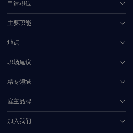
申请职位
上传简历
主要职能
找工作
人力资源
地点
保险
上海
信息技术
职场建议
北京
销售
建议与资源
广州
精专领域
职业发展
深圳
财务会计
职场指南
苏州
雇主品牌
业务支持
香港特别行政区
雇主品牌调研
人力资源
加入我们
供应链与采购