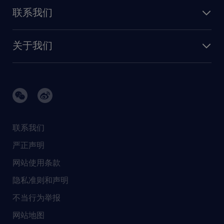
人才发展
保险
联系我们
我们的优势
信息与技术
联系我们
我们的团队
制造业与研发
关于我们
需求服务
建筑 与地产
品牌故事
任仕达办公室
快速消费品与零售
璀璨荣耀
生命科学
任仕达调研报告
银行与金融服务
活动及合作伙伴
联系我们
销售、营销与沟通
社会责任
严正声明
新闻中心
网站使用条款
商业准则
隐私准则和声明
人工智能准则
不当行为举报
网站地图