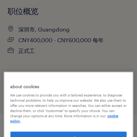
职位概览
深圳市, Guangdong
CNY400,000 - CNY600,000 每年
正式工
主要职能
about cookies
制造业与研发
We use cookies to provide you with a tailored experience, to diagnose
technical problems, to help us improve our website. We also use them to
offer you more relevant information in searches. You can either accept or
decline them, or click "customise" to specify your choice. You can
change your options at any time. More information is in our
cookie
policy.
职位概述