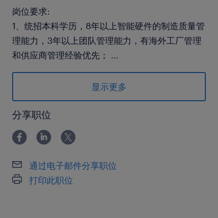
岗位要求:
1、统招本科学历，8年以上智能硬件的制造质量管
理能力，3年以上团队管理能力，有海外工厂管理
和供应商管理经验优先；
...
2、较强的领导力和抗压能力，良好的问题根因分
析和复杂问题解决能力；能独立决策并推动工厂质
显示更多
量体系变革；
3.、适应出差，极强的目标导向意识，有能力获取
分享职位
资源解决质量问题，使命必达的工作精神。
通过电子邮件分享职位
打印此职位