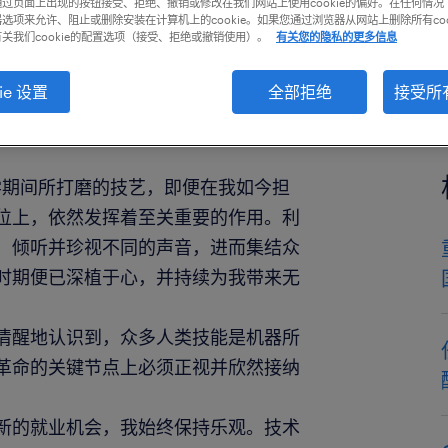
过页面上出现的按钮接受、拒绝、撤销或修改在我们网站上使用cookie的偏好。在任何情况
选项来允许、阻止或删除安装在计算机上的cookie。如果您通过浏览器从网站上删除所有coo
关我们cookie的配置选项（接受、拒绝或撤销使用）。
有关您的隐私的更多信息
ie 设置
全部拒绝
接受所有
学期间所打磨的技艺，即便在我如今担
位上，依然发挥着至关重要的作用。利
、倾听并珍视不同的声音，进而集结众
时期便已深植于心，并持续为我带来无
清醒地认识到，众多人类技能是机器所
革命的关键节点上必须正视并欣然接纳
新的就业机会，我始终保持乐观。技术