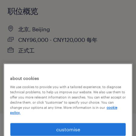
职位概览
北京, Beijing
CNY96,000 - CNY120,000 每年
正式工
主要职能
about cookies
人力资源
We use cookies to provide you with a tailored experience, to diagnose
technical problems, to help us improve our website. We also use them to
offer you more relevant information in searches. You can either accept or
decline them, or click "customise" to specify your choice. You can
change your options at any time. More information is in our
cookie
policy.
customise
职位概述