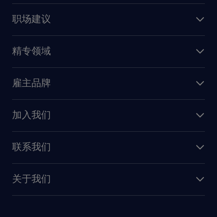
上海
信息技术
职场建议
北京
销售
建议与资源
广州
精专领域
职业发展
深圳
财务会计
职场指南
苏州
雇主品牌
业务支持
香港特别行政区
雇主品牌调研
人力资源
加入我们
供应链与采购
人才发展
保险
联系我们
我们的优势
信息与技术
联系我们
我们的团队
制造业与研发
关于我们
需求服务
建筑 与地产
品牌故事
任仕达办公室
快速消费品与零售