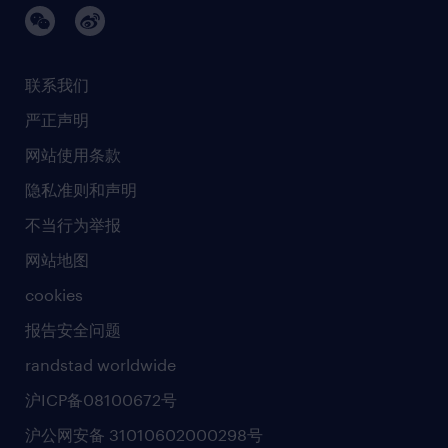
璀璨荣耀
生命科学
任仕达调研报告
银行与金融服务
活动及合作伙伴
联系我们
销售、营销与沟通
社会责任
严正声明
新闻中心
网站使用条款
商业准则
隐私准则和声明
人工智能准则
不当行为举报
网站地图
cookies
报告安全问题
randstad worldwide
沪ICP备08100672号
沪公网安备 31010602000298号