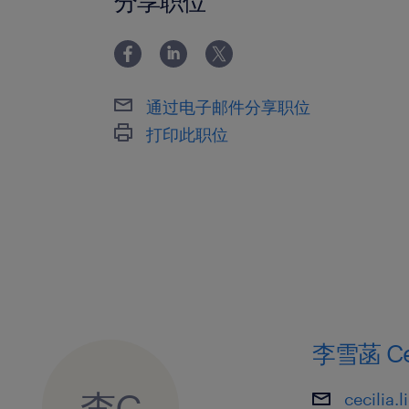
分享职位
验。
3.核心技能：
(1)熟练操作及维护HPLC、GC、UV、
图谱分析、杂质谱控制、溶出度评价具
通过电子邮件分享职位
(2)精通分析方法验证方案的建立（根据I
打印此职位
（Clean Validation）残留限度分析。
4.法规素养：深谙中国最新版GMP法规、
FDA cGMP、数据完整性指南（WHO/F
地经验。
5.迎检背景：作为主导人员，至少有2次
型现场检查（如新药上市前现场核查、G
例；有FDA/欧盟审计迎检经验者优先。
6.个人特质：原则性极强，具备极佳的
李雪菡 Ceci
能在高压的集采飞检环境下保持冷静沉
李C
cecilia