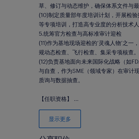
草、修订与动态维护，确保体系文件与
(10)制定质量部年度培训计划，开展检
等专项培训，打造高专业度的分析技术
5.统筹官方检查与高标准审计迎检
(11)作为基地现场迎检的‘灵魂人物’之
规动态检查、飞行检查、集采专项核查
(12)负责基地面向未来国际化战略（如FD
与自查，作为SME（领域专家）在审计
质询与数据抽查。
【任职资格】
...
1.教育背景：药学、分析化学、制药工
以上学历。
显示更多
2.工作经验：10年以上大型药企质量管
以上化药制剂或高品质原料药企业QC经