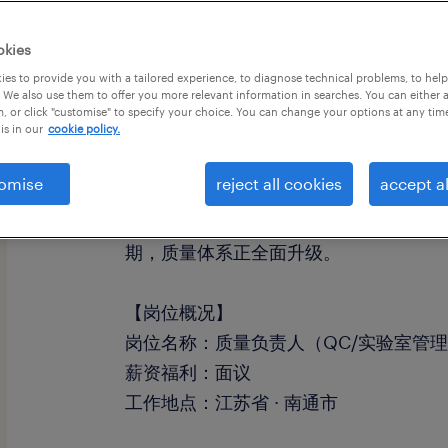
okies
es to provide you with a tailored experience, to diagnose technical problems, to hel
 We also use them to offer you more relevant information in searches. You can either 
, or click "customise" to specify your choice. You can change your options at any tim
【公司介绍】
is in our
cookie policy.
我们客户是A股医药上市集团旗下的核心
omise
reject all cookies
accept al
通。公司主要从事化学合成药、特色原
化生产。目前基地正处于核心品种国内迎
期，质量体系正全面升级。
【岗位概况】
岗位名称：质量负责人（QC/实验室管
薪资福利：面议
工作地点：江苏省 · 南通市