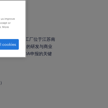
p us improve
accept or
e. More
全资子公司，工厂位于江苏南
l cookies
料药及高端制剂的研发与商业
检及国际化FDA申报的关键
理）