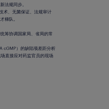
最新法规同步。
验技术、无菌保证、法规审计
人才梯队。
一，统筹协调国家局、省局的常
。
A cGMP）的缺陷项差距分析
现场直接应对药监官员的现场
程、化学相关专业，统招本科及
理实战经验，其中必须包含5年
理/实验室主管的团队管理经