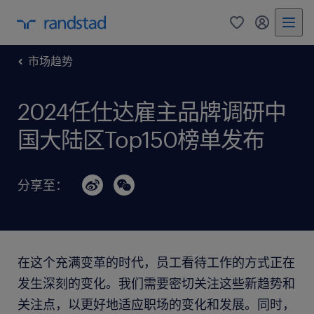
0
my randst
市场趋势
2024任仕达雇主品牌调研中
国大陆区Top150榜单发布
分享至：
在这个充满变革的时代，员工看待工作的方式正在
发生深刻的变化。我们需要密切关注这些新趋势和
关注点，以更好地适应职场的变化和发展。同时，