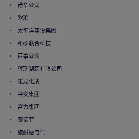
诺华公司
欧珀
太平洋建设集团
和硕联合科技
百事公司
辉瑞制药有限公司
康龙化成
平安集团
富力集团
赛诺菲
施耐德电气