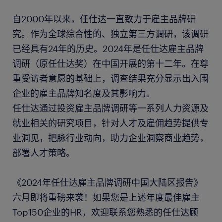
自2000年以来，任仕达一直致力于雇主品牌研
究。作为全球综合性的、独立第三方调研，该调研
已经具有24年的历史。2024年是任仕达雇主品牌
调研（原任仕达奖）在中国开展的第十二年。在尊
重受访者意愿的基础上，调查结果充分显示出入围
企业的雇主品牌知名度及其影响力。
任仕达通过投资雇主品牌调研等一系列人力资源及
就业相关的研究项目，针对人才及雇佣趋势提供专
业洞见，把脉行业动向，助力企业洞察商业趋势，
部署人才策略。
《2024年任仕达雇主品牌调研中国大陆区报告》
六月即将重磅来袭！如果您是上述年度最佳雇主
Top150企业的HR，欢迎联系您熟悉的任仕达顾