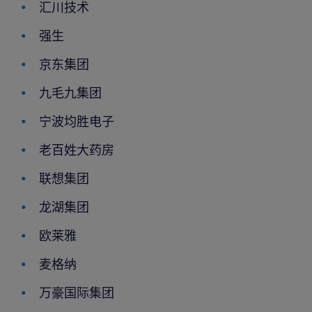
汇川技术
强生
京东集团
九毛九集团
宁波均胜电子
老百姓大药房
联想集团
龙湖集团
欧莱雅
麦格纳
万豪国际集团