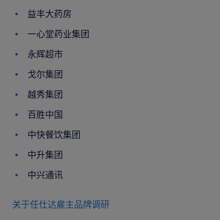
益丰大药房
一心堂药业集团
永辉超市
戈尔集团
越秀集团
百胜中国
中快餐饮集团
中升集团
中兴通讯
关于任仕达雇主品牌调研