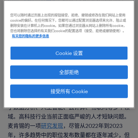
势。
您可以随时通过页面上出现的按钮接受、拒绝、撤销或修改在我们网站上使用
cookie的偏好。在任何情况下，您都可以通过配置浏览器选项来允许、阻止或
删除安装在计算机上的cookie。如果您通过浏览器从网站上删除所有cookie，
立即下载
您也将删除您选择的有关我们cookie的配置选项（接受、拒绝或撤销使用）。
有关您的隐私的更多信息
Cookie 设置
趋势一
人才短缺持续加剧
全部拒绝
数字经济的迅猛推进不仅催生了众多新兴职业与业
务模式，还促使数字技术与各类应用场景深度融
接受所有 Cookie
合，从而孕育了一系列全新的数字技术职业，涵盖
了数据分析、人工智能、云计算、物联网等多个领
域。高科技行业当前正面临严峻的人才短缺问题。
麦肯锡的一项
研究发现
，尽管从2022年到2023
年，许多趋势中的职位发布数量都在逐年减少，但