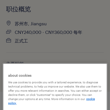
职位概览
苏州市, Jiangsu
CNY240,000 - CNY360,000 每年
正式工
主要职能
销售
about cookies
We use cookies to provide you with a tailored experience, to diagnose
technical problems, to help us improve our website. We also use them to
offer you more relevant information in searches. You can either accept or
decline them, or click "customise" to specify your choice. You can
change your options at any time. More information is in our
cookie
policy.
职位概述