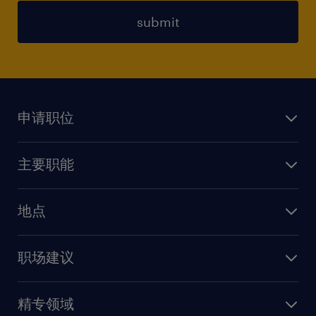
submit
申请职位
上传简历
主要职能
找工作
人力资源
地点
保险
上海
信息技术
职场建议
北京
销售
建议与资源
广州
精专领域
职业发展