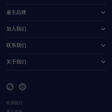
深圳
财务会计
职场指南
苏州
雇主品牌
业务支持
香港特别行政区
雇主品牌调研
人力资源
加入我们
供应链与采购
人才发展
保险
联系我们
我们的优势
信息与技术
联系我们
我们的团队
制造业与研发
关于我们
需求服务
建筑 与地产
品牌故事
任仕达办公室
快速消费品与零售
璀璨荣耀
生命科学
任仕达调研报告
银行与金融服务
活动及合作伙伴
联系我们
销售、营销与沟通
社会责任
严正声明