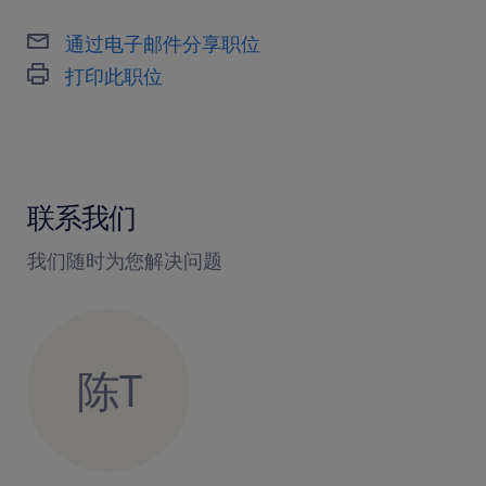
具备独立工作能力，能在无团队支持下
通过电子邮件分享职位
达成销售目标
打印此职位
能够接受频繁出差以拜访客户和合作伙
伴
具备优秀的专业沟通与谈判能力
联系我们
我们随时为您解决问题
陈T