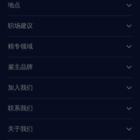
地点
保险
上海
信息技术
职场建议
北京
销售
建议与资源
广州
精专领域
职业发展
深圳
财务会计
职场指南
苏州
雇主品牌
业务支持
香港特别行政区
雇主品牌调研
人力资源
加入我们
供应链与采购
人才发展
保险
联系我们
我们的优势
信息与技术
联系我们
我们的团队
制造业与研发
关于我们
需求服务
建筑 与地产