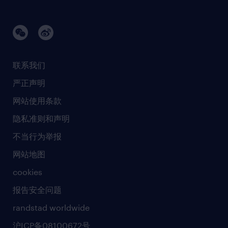
品牌故事
任仕达办公室
快速消费品与零售
璀璨荣耀
生命科学
任仕达调研报告
银行与金融服务
活动及合作伙伴
联系我们
销售、营销与沟通
社会责任
严正声明
新闻中心
网站使用条款
商业准则
隐私准则和声明
人工智能准则
不当行为举报
网站地图
cookies
报告安全问题
randstad worldwide
沪ICP备08100672号