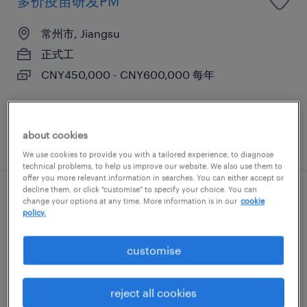
多价疫苗研发PM
常州市, Jiangsu
正式工
CNY450,000 - CNY600,000 每年
about cookies
发布于 26 五月 2026
We use cookies to provide you with a tailored experience, to diagnose
technical problems, to help us improve our website. We also use them to
offer you more relevant information in searches. You can either accept or
decline them, or click "customise" to specify your choice. You can
质量工程师
change your options at any time. More information is in our
cookie
policy.
常州市, Jiangsu
customise
正式工
CNY120,000 - CNY144,000 每年
reject all cookies