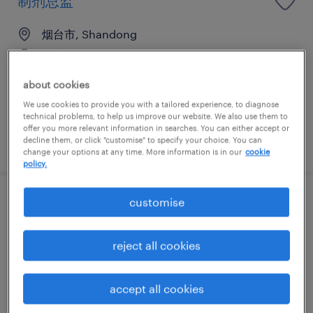
制剂总监
烟台市, Shandong
正式工
CNY700,000 - CNY1,500,000 每年
about cookies
We use cookies to provide you with a tailored experience, to diagnose
technical problems, to help us improve our website. We also use them to
offer you more relevant information in searches. You can either accept or
decline them, or click "customise" to specify your choice. You can
发布于 1 七月 2026
change your options at any time. More information is in our
cookie
policy.
customise
QA Head (Biologics)
烟台市, Shandong
reject all cookies
正式工
CNY1,000,000 - CNY1,500,000 每年
accept all cookies