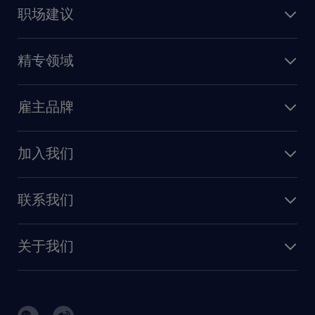
上海
信息技术
职场建议
北京
销售
建议与资源
广州
精专领域
职业发展
深圳
财务会计
职场指南
苏州
雇主品牌
业务支持
香港特别行政区
雇主品牌调研
人力资源
加入我们
供应链与采购
人才发展
保险
联系我们
我们的优势
信息与技术
联系我们
我们的团队
制造业与研发
关于我们
需求服务
建筑 与地产
品牌故事
任仕达办公室
快速消费品与零售
璀璨荣耀
生命科学