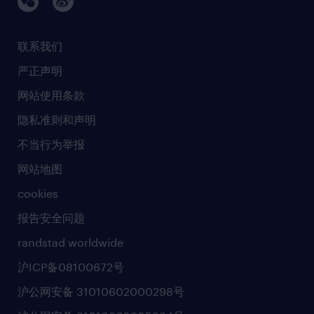
任仕达调研报告
银行与金融服务
活动及合作伙伴
联系我们
销售、营销与沟通
社会责任
严正声明
新闻中心
网站使用条款
商业准则
隐私准则和声明
人工智能准则
不当行为举报
网站地图
cookies
报告安全问题
randstad worldwide
沪ICP备08100672号
沪公网安备 31010602000298号