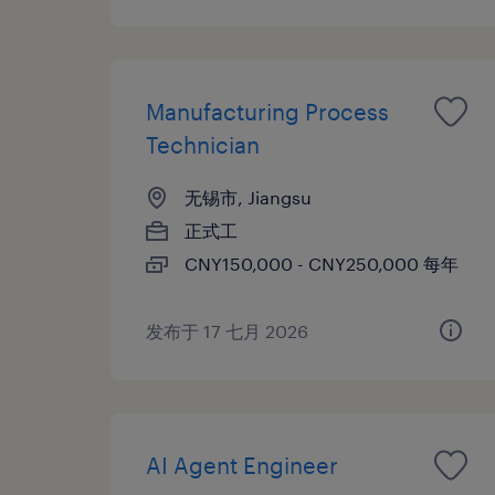
Manufacturing Process
Technician
无锡市, Jiangsu
正式工
CNY150,000 - CNY250,000 每年
发布于 17 七月 2026
AI Agent Engineer