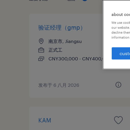
about co
We use cooki
验证经理（gmp）
our website.
decline them
information 
南京市, Jiangsu
正式工
cust
CNY300,000 - CNY400,000 每年
发布于 6 八月 2026
KAM