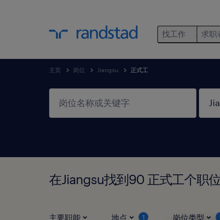
找工作
求职
主页
岗位
Jiangsu
正式工
在Jiangsu找到90 正式工个职
主要职能
地点
岗位类型
1