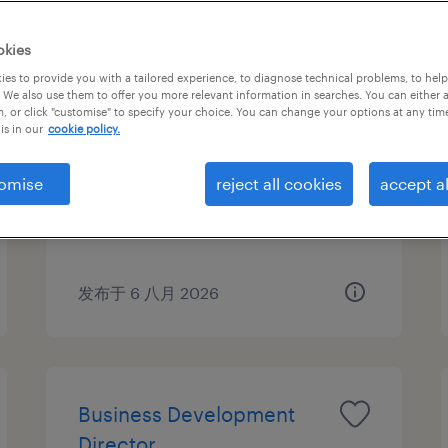
okies
es to provide you with a tailored experience, to diagnose technical problems, to hel
qa 体系经理（pda）
 We also use them to offer you more relevant information in searches. You can either 
, or click "customise" to specify your choice. You can change your options at any tim
is in our
cookie policy.
南京市, Jiangsu
正式工
omise
reject all cookies
accept al
CNY300,000 - CNY400,000 每年
发布于 6 八月 2026
Business Development
Director