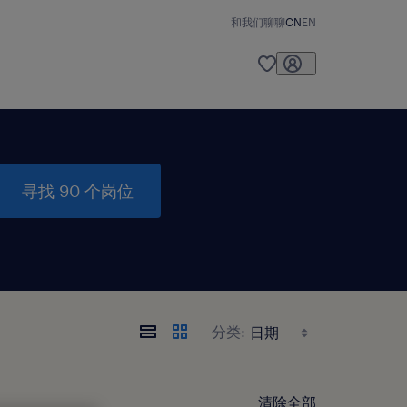
和我们聊聊
CN
EN
寻找 90 个岗位
分类:
清除全部