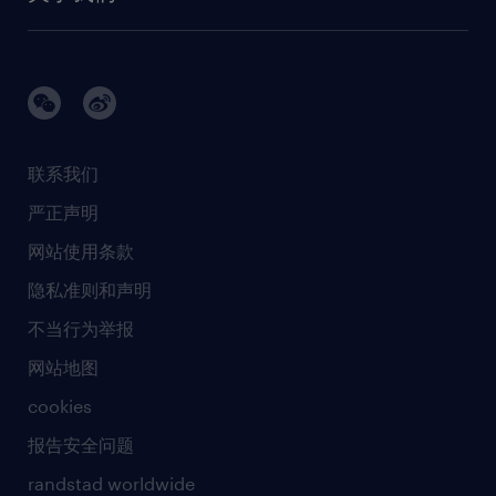
需求服务
建筑 与地产
品牌故事
任仕达办公室
快速消费品与零售
璀璨荣耀
生命科学
任仕达调研报告
银行与金融服务
活动及合作伙伴
联系我们
销售、营销与沟通
社会责任
严正声明
新闻中心
网站使用条款
商业准则
隐私准则和声明
人工智能准则
不当行为举报
网站地图
cookies
报告安全问题
randstad worldwide