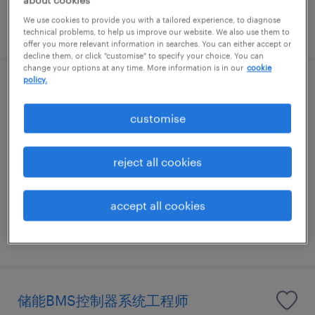
We use cookies to provide you with a tailored experience, to diagnose
发布于 7 八月 2026
technical problems, to help us improve our website. We also use them to
offer you more relevant information in searches. You can either accept or
decline them, or click "customise" to specify your choice. You can
change your options at any time. More information is in our
cookie
policy.
Simulation/CAE/FEA
customise
苏州市, Jiangsu
正式工
reject all cookies
CNY200,000 - CNY400,000 每年
accept all cookies
发布于 7 八月 2026
储能BMS控制器系统工程师