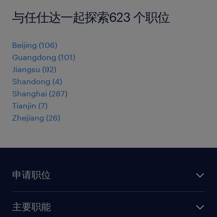
与任仕达一起探索623 个职位
Beijing
(
106
)
Guangdong
(
101
)
Jiangsu
(
92
)
Shandong
(
4
)
Shanghai
(
287
)
Tianjin
(
7
)
Zhejiang
(
26
)
申请职位
上传简历
主要职能
找工作