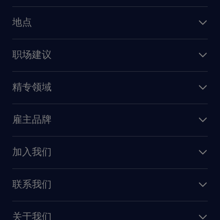
人力资源
地点
保险
上海
信息技术
职场建议
北京
销售
建议与资源
广州
精专领域
职业发展
深圳
财务会计
职场指南
苏州
雇主品牌
业务支持
香港特别行政区
雇主品牌调研
人力资源
加入我们
供应链与采购
人才发展
保险
联系我们
我们的优势
信息与技术
联系我们
我们的团队
制造业与研发
关于我们