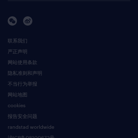
品牌故事
任仕达办公室
快速消费品与零售
璀璨荣耀
生命科学
任仕达调研报告
银行与金融服务
活动及合作伙伴
联系我们
销售、营销与沟通
社会责任
严正声明
新闻中心
网站使用条款
商业准则
隐私准则和声明
人工智能准则
不当行为举报
网站地图
cookies
报告安全问题
randstad worldwide
沪ICP备08100672号