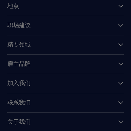
人力资源
地点
保险
上海
信息技术
职场建议
北京
销售
建议与资源
广州
精专领域
职业发展
深圳
财务会计
职场指南
苏州
雇主品牌
业务支持
香港特别行政区
雇主品牌调研
人力资源
加入我们
供应链与采购
人才发展
保险
联系我们
我们的优势
信息与技术
联系我们
我们的团队
制造业与研发
关于我们
需求服务
建筑 与地产