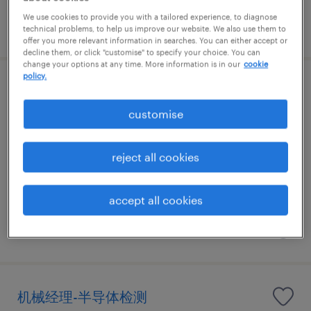
We use cookies to provide you with a tailored experience, to diagnose
发布于 31 七月 2026
technical problems, to help us improve our website. We also use them to
offer you more relevant information in searches. You can either accept or
decline them, or click "customise" to specify your choice. You can
change your options at any time. More information is in our
cookie
policy.
技术支持工程师
customise
苏州市, Jiangsu
正式工
reject all cookies
CNY200,000 - CNY400,000 每年
accept all cookies
发布于 31 七月 2026
机械经理-半导体检测