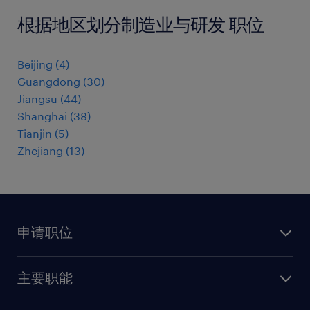
根据地区划分制造业与研发 职位
Beijing
(
4
)
Guangdong
(
30
)
Jiangsu
(
44
)
Shanghai
(
38
)
Tianjin
(
5
)
Zhejiang
(
13
)
申请职位
上传简历
主要职能
找工作