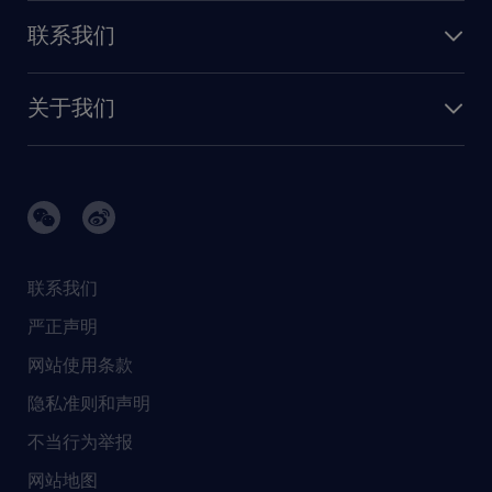
人才发展
保险
联系我们
我们的优势
信息与技术
联系我们
我们的团队
制造业与研发
关于我们
需求服务
建筑 与地产
品牌故事
任仕达办公室
快速消费品与零售
璀璨荣耀
生命科学
任仕达调研报告
银行与金融服务
活动及合作伙伴
联系我们
销售、营销与沟通
社会责任
严正声明
新闻中心
网站使用条款
商业准则
隐私准则和声明
人工智能准则
不当行为举报
网站地图