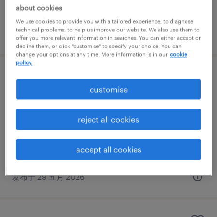
about cookies
We use cookies to provide you with a tailored experience, to diagnose
technical problems, to help us improve our website. We also use them to
发布于 21 七月 2026
offer you more relevant information in searches. You can either accept or
decline them, or click "customise" to specify your choice. You can
change your options at any time. More information is in our
cookie
policy.
Sr. Technical Sourcing Engineer
customise
上海, Shanghai
正式工
reject all cookies
CNY240,000 - CNY288,000 每年
accept all cookies
发布于 29 五月 2026