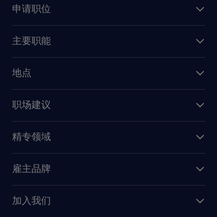
申请职位
上传简历
主要职能
找工作
人力资源
地点
保险
上海
信息技术
职场建议
北京
销售
建议与资源
广州
精专领域
职业发展
深圳
财务会计
职场指南
苏州
雇主品牌
业务支持
香港特别行政区
雇主品牌调研
人力资源
加入我们
供应链与采购