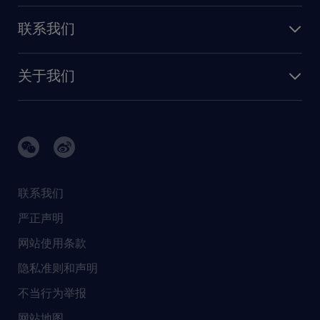
人才发展
保险
联系我们
我们的优势
信息与技术
联系我们
我们的团队
制造业与研发
关于我们
需求服务
建筑 与地产
品牌故事
任仕达办公室
快速消费品与零售
璀璨荣耀
生命科学
任仕达调研报告
银行与金融服务
活动及合作伙伴
联系我们
销售、营销与沟通
社会责任
严正声明
新闻中心
网站使用条款
商业准则
隐私准则和声明
人工智能准则
不当行为举报
网站地图