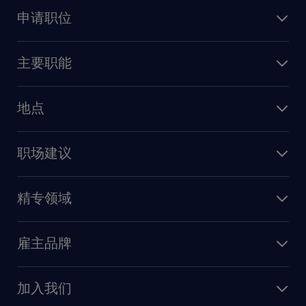
申请职位
上传简历
主要职能
找工作
人力资源
地点
保险
上海
信息技术
职场建议
北京
销售
建议与资源
广州
精专领域
职业发展
深圳
财务会计
职场指南
苏州
雇主品牌
业务支持
香港特别行政区
雇主品牌调研
人力资源
加入我们
供应链与采购