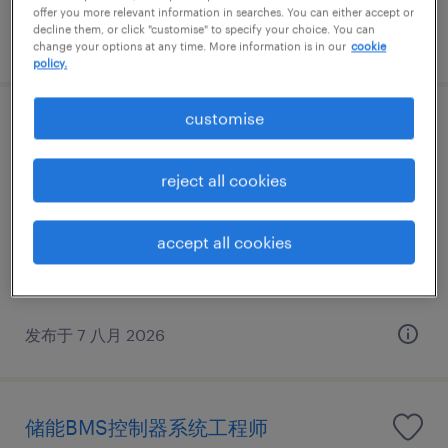
offer you more relevant information in searches. You can either accept or
decline them, or click "customise" to specify your choice. You can
发布于 7 八月 2026
change your options at any time. More information is in our
cookie
policy.
customise
Simulation/CAE/FEA
reject all cookies
苏州市, Jiangsu
正式工
CNY200,000 - CNY400,000 每年
accept all cookies
发布于 7 八月 2026
储能BMS控制器系统工程师