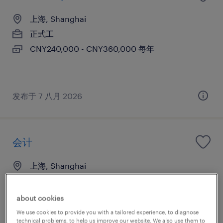
上海, Shanghai
正式工
CNY240,000 - CNY360,000 每年
发布于 7 八月 2026
会计
上海, Shanghai
正式工
CNY120,000 - CNY156,000 每年
about cookies
We use cookies to provide you with a tailored experience, to diagnose
technical problems, to help us improve our website. We also use them to